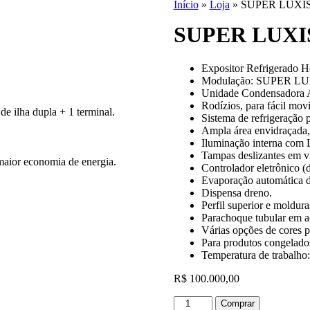
Início
»
Loja
»
SUPER LUXIS
SUPER LUXIS
Expositor Refrigerado H
Modulação: SUPER LUXIS 
Unidade Condensadora 
Rodízios, para fácil mov
 ilha dupla + 1 terminal.
Sistema de refrigeração p
Ampla área envidraçada, 
Iluminação interna com
Tampas deslizantes em v
 maior economia de energia.
Controlador eletrônico (d
Evaporação automática d
Dispensa dreno.
Perfil superior e moldur
Parachoque tubular em a
Várias opções de cores pa
Para produtos congelado
Temperatura de trabalho
R$
100.000,00
SUPER
Comprar