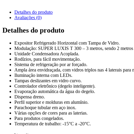
Detalhes do produto
Avaliações (0)
Detalhes do produto
Expositor Refrigerado Horizontal com Tampa de Vidro.
Modulação: SUPER LUXIS T 300 – 3 metros, sendo 2 metros de
Unidade Condensadora Acoplada.
Rodízios, para fácil movimentação.
Sistema de refrigeração por ar forçado.
Ampla área envidraçada, com vidros triplos nas 4 laterais para
Iluminação interna com LEDs.
Tampas deslizantes em vidro curvo.
Controlador eletrônico (degelo inteligente).
Evaporação automática da água do degelo.
Dispensa dreno.
Perfil superior e molduras em alumínio.
Parachoque tubular em aço inox.
Várias opções de cores para as laterias.
Para produtos congelados.
Temperatura de trabalho: -15°C a -20°C.