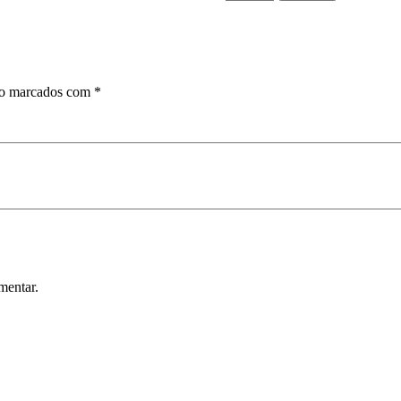
LUXIS
T
300
quantidade
ão marcados com
*
mentar.