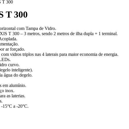
 T 300
 T 300
orizontal com Tampa de Vidro.
T 300 – 3 metros, sendo 2 metros de ilha dupla + 1 terminal.
Acoplada.
imentação.
or ar forçado.
com vidros triplos nas 4 laterais para maior economia de energia.
 LEDs.
idro curvo.
egelo inteligente).
a água do degelo.
as em alumínio.
ço inox.
ra as laterias.
s.
: -15°C a -20°C.