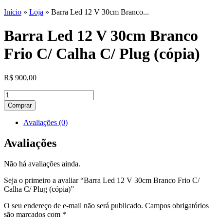
Início
»
Loja
»
Barra Led 12 V 30cm Branco...
Barra Led 12 V 30cm Branco
Frio C/ Calha C/ Plug (cópia)
R$
900,00
Barra
Led
Comprar
12
V
Avaliações (0)
30cm
Branco
Avaliações
Frio
C/
Não há avaliações ainda.
Calha
C/
Seja o primeiro a avaliar “Barra Led 12 V 30cm Branco Frio C/
Plug
Calha C/ Plug (cópia)”
(cópia)
quantidade
O seu endereço de e-mail não será publicado.
Campos obrigatórios
são marcados com
*