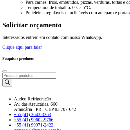
Para carnes, frios, embutidos, pizzas, verduras, tortas e 
Temperatura de trabalho: 0°Ca 5°C.
Prateleiras reguláveis e inclináveis com anteparo e porta-
Solicitar
orçamento
Interessados entrem em contato com nosso WhatsApp.
Clique aqui para falar
Pesquisar produtos
Pesquisar
produtos
Auden Refrigeração
Av. das Araucárias, 660
Araucária - PR - CEP 83.707-642
+55 (41) 3643-3363
+55 (41) 99602-9766
+55 (41) 99971-2422